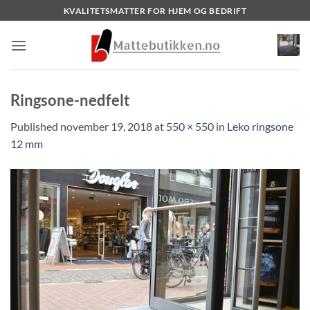
Skip
KVALITETSMATTER FOR HJEM OG BEDRIFT
to
content
Ringsone-nedfelt
Published
november 19, 2018
at
550 × 550
in
Leko ringsone
12 mm