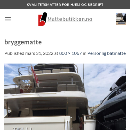
Skip
KVALITETSMATTER FOR HJEM OG BEDRIFT
to
content
bryggematte
Published
mars 31, 2022
at
800 × 1067
in
Personlig båtmatte