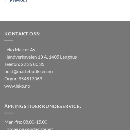
KONTAKT OSS:
Leko Matter As
Håndverksveien 13 A, 1405 Langhus
Telefon: 22 35 80 35
post@mattebutikken.no
Orgnr: 954817369
www.leko.no
ÅPNINGSTIDER KUNDESERVICE:
Man-fre: 08.00-15.00
Lørdag og søndag stengt