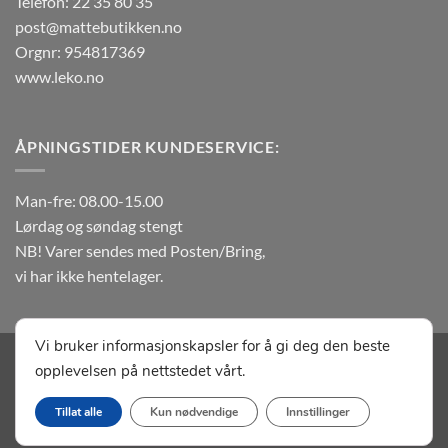
Telefon: 22 35 80 35
post@mattebutikken.no
Orgnr: 954817369
www.leko.no
ÅPNINGSTIDER KUNDESERVICE:
Man-fre: 08.00-15.00
Lørdag og søndag stengt
NB! Varer sendes med Posten/Bring,
vi har ikke hentelager.
Vi bruker informasjonskapsler for å gi deg den beste
Visa
MasterCard
Klarna
Vipps
Apple
Google
opplevelsen på nettstedet vårt.
Pay
Pay
OM MATTEBUTIKKEN.NO
KONTAKT OSS
SALGSBETINGELSER
Tillat alle
Kun nødvendige
Innstillinger
Copyright 2026 ©
Leko Matter As