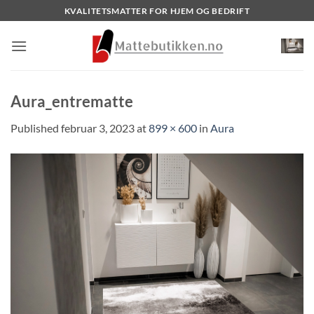
Skip
KVALITETSMATTER FOR HJEM OG BEDRIFT
to
content
Aura_entrematte
Published
februar 3, 2023
at
899 × 600
in
Aura