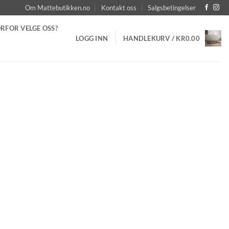
Om Mattebutikken.no
Kontakt oss
Salgsbetingelser
RFOR VELGE OSS?
LOGG INN
HANDLEKURV /
KR
0.00