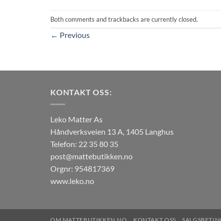
Both comments and trackbacks are currently closed.
←
Previous
KONTAKT OSS:
Leko Matter As
Håndverksveien 13 A, 1405 Langhus
Telefon: 22 35 80 35
post@mattebutikken.no
Orgnr: 954817369
www.leko.no
OM MATTEBUTIKKEN.NO
KONTAKT OSS
SALGSBETIN