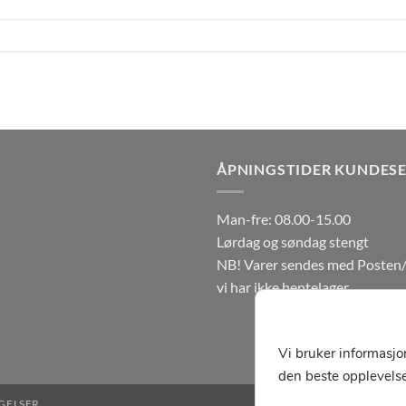
ÅPNINGSTIDER KUNDESE
Man-fre: 08.00-15.00
Lørdag og søndag stengt
NB! Varer sendes med Posten/
vi har ikke hentelager.
Vi bruker informasjo
den beste opplevelse
GELSER