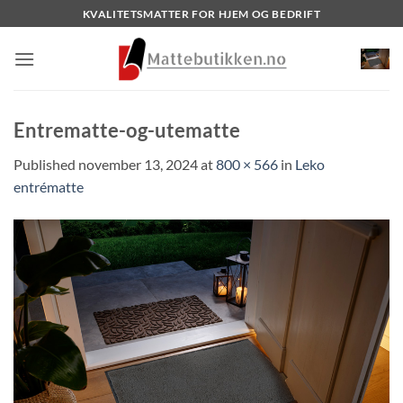
Skip
KVALITETSMATTER FOR HJEM OG BEDRIFT
to
content
Entrematte-og-utematte
Published
november 13, 2024
at
800 × 566
in
Leko
entrématte