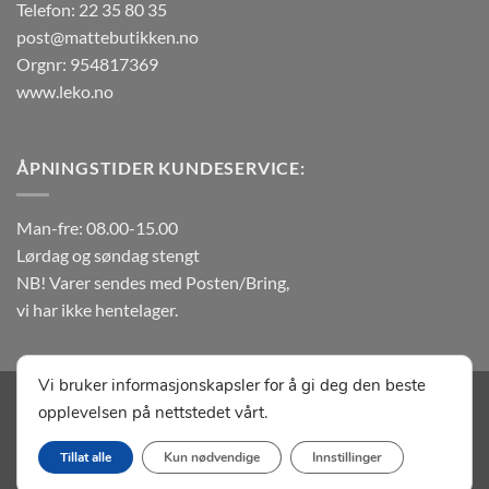
Telefon: 22 35 80 35
post@mattebutikken.no
Orgnr: 954817369
www.leko.no
ÅPNINGSTIDER KUNDESERVICE:
Man-fre: 08.00-15.00
Lørdag og søndag stengt
NB! Varer sendes med Posten/Bring,
vi har ikke hentelager.
Vi bruker informasjonskapsler for å gi deg den beste
Visa
MasterCard
Klarna
Vipps
Apple
Google
opplevelsen på nettstedet vårt.
Pay
Pay
OM MATTEBUTIKKEN.NO
KONTAKT OSS
SALGSBETINGELSER
Tillat alle
Kun nødvendige
Innstillinger
Copyright 2026 ©
Leko Matter As