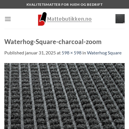
Skip
KVALITETSMATTER FOR HJEM OG BEDRIFT
to
content
Waterhog-Square-charcoal-zoom
Published
januar 31, 2025
at
598 × 598
in
Waterhog Square