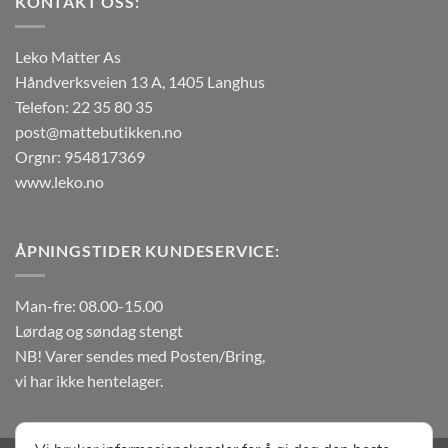
KONTAKT OSS:
Leko Matter As
Håndverksveien 13 A, 1405 Langhus
Telefon: 22 35 80 35
post@mattebutikken.no
Orgnr: 954817369
www.leko.no
ÅPNINGSTIDER KUNDESERVICE:
Man-fre: 08.00-15.00
Lørdag og søndag stengt
NB! Varer sendes med Posten/Bring,
vi har ikke hentelager.