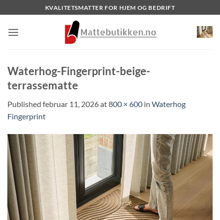
Skip
KVALITETSMATTER FOR HJEM OG BEDRIFT
to
content
Waterhog-Fingerprint-beige-
terrassematte
Published
februar 11, 2026
at
800 × 600
in
Waterhog
Fingerprint