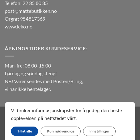
Telefon: 22 35 80 35
post@mattebutikken.no
Orgnr: 954817369
www.leko.no
ÅPNINGSTIDER KUNDESERVICE:
Man-fre: 08.00-15.00
Lørdag og søndag stengt
NB! Varer sendes med Posten/Bring,
vi har ikke hentelager.
Vi bruker informasjonskapsler for å gi deg den beste
Visa
MasterCard
Klarna
Vipps
Apple
Google
opplevelsen på nettstedet vårt.
Pay
Pay
OM MATTEBUTIKKEN.NO
KONTAKT OSS
SALGSBETINGELSER
Tillat alle
Kun nødvendige
Innstillinger
Copyright 2026 ©
Leko Matter As