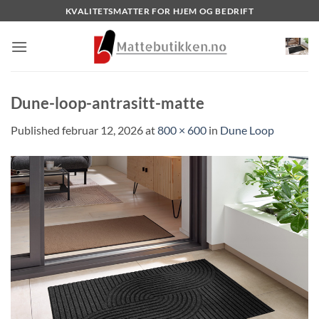
Skip
KVALITETSMATTER FOR HJEM OG BEDRIFT
to
content
Dune-loop-antrasitt-matte
Published
februar 12, 2026
at
800 × 600
in
Dune Loop