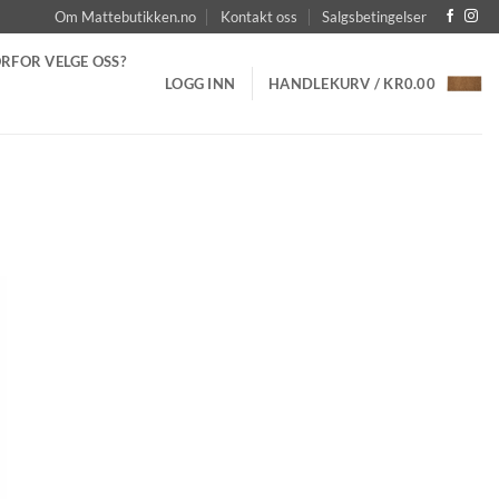
Om Mattebutikken.no
Kontakt oss
Salgsbetingelser
RFOR VELGE OSS?
LOGG INN
HANDLEKURV /
KR
0.00