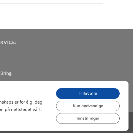
RVICE:
Bring,
Tillat alle
nskapsler for å gi deg
Kun nødvendige
n på nettstedet vårt.
Innstillinger
Visa
MasterCard
Klarna
Vipps
Apple
Google
Pay
Pay