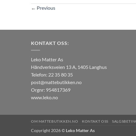
←
Previous
KONTAKT OSS:
Leko Matter As
Håndverksveien 13 A, 1405 Langhus
Telefon: 22 35 80 35
post@mattebutikken.no
Orgnr: 954817369
www.leko.no
OM MATTEBUTIKKEN.NO
KONTAKT OSS
SALGSBETIN
Copyright 2026 ©
Leko Matter As