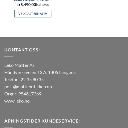
kr
5,490.00
inkl. MVA
VELG ALTERNATIV
Dette
produktet
har
flere
varianter.
KONTAKT OSS:
Alternativene
kan
velges
Leko Matter As
på
Håndverksveien 13 A, 1405 Langhus
produktsiden
Telefon: 22 35 80 35
post@mattebutikken.no
Orgnr: 954817369
www.leko.no
ÅPNINGSTIDER KUNDESERVICE: