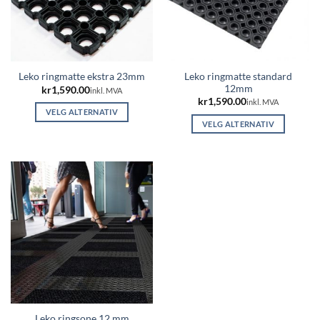
Leko ringmatte standard
Leko ringmatte ekstra 23mm
12mm
kr
1,590.00
inkl. MVA
kr
1,590.00
inkl. MVA
VELG ALTERNATIV
VELG ALTERNATIV
Dette
Dette
produktet
produktet
har
har
flere
flere
varianter.
varianter.
Alternativene
Alternativene
kan
kan
velges
velges
på
på
produktsiden
produktsiden
Leko ringsone 12 mm