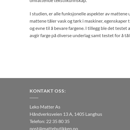
omfattende tekstilkunnskap.
I studien, er alle funksjonelle aspekter av matten
mattene tåler vask og tørk i maskiner, egenskaper til
og evne til å bevare fargene. I tillegg ble det test
avgir farge på diverse underlag samt testet for å tå
KONTAKT OSS:
Leko Matter As
Håndverksveien 13 A, 1405 Langhus
Telefon: 22 35 80 35
post@mattebutikken.no