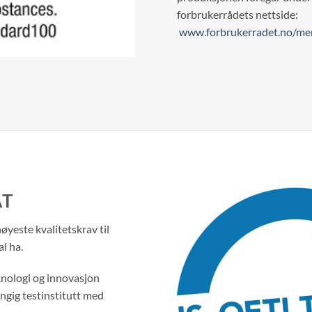
forbrukerrådets nettside:
www.forbrukerradet.no/mer
AT
høyeste kvalitetskrav til
l ha.
eknologi og innovasjon
ngig testinstitutt med