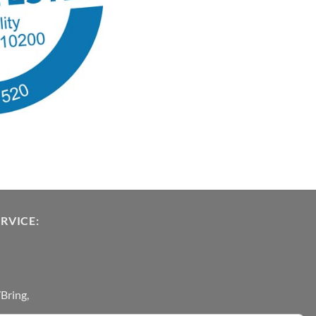
RVICE:
Bring,