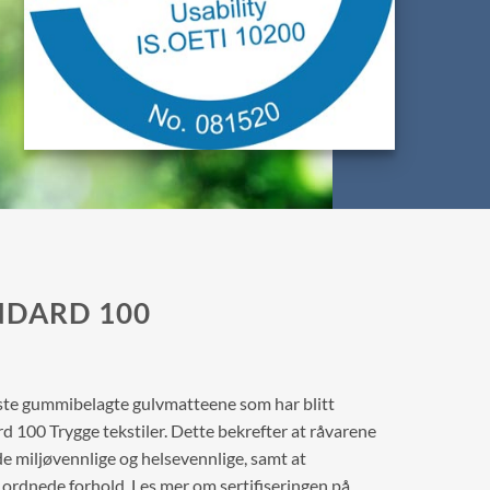
NDARD 100
ste gummibelagte gulvmatteene som har blitt
 100 Trygge tekstiler. Dette bekrefter at råvarene
e miljøvennlige og helsevennlige, samt at
ordnede forhold. Les mer om sertifiseringen på