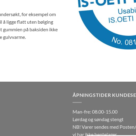
e undersøkt, for eksempel om
 å ligge flatt uten bølging
et at gummien på baksiden ikke
le gulvvarme.
ÅPNINGSTIDER KUNDESE
Man-fre: 08.00-15.00
Lørdag og søndag stengt
NB! Varer sendes med Posten/
vi har ikke hentelager.