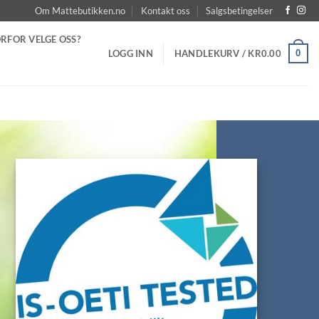
Om Mattebutikken.no
Kontakt oss
Salgsbetingelser
RFOR VELGE OSS?
0
LOGG INN
HANDLEKURV /
KR
0.00