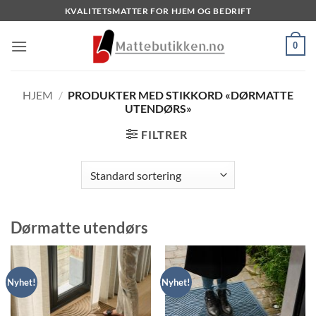
Skip
KVALITETSMATTER FOR HJEM OG BEDRIFT
to
content
0
HJEM
/
PRODUKTER MED STIKKORD «DØRMATTE
UTENDØRS»
FILTRER
Dørmatte utendørs
Nyhet!
Nyhet!