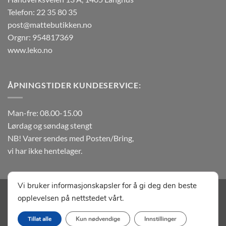
produktsiden
produktsiden
Telefon: 22 35 80 35
post@mattebutikken.no
Orgnr: 954817369
www.leko.no
ÅPNINGSTIDER KUNDESERVICE:
Man-fre: 08.00-15.00
Lørdag og søndag stengt
NB! Varer sendes med Posten/Bring,
vi har ikke hentelager.
Vi bruker informasjonskapsler for å gi deg den beste
Visa
MasterCard
Klarna
Vipps
Apple
Google
opplevelsen på nettstedet vårt.
Pay
Pay
OM MATTEBUTIKKEN.NO
KONTAKT OSS
SALGSBETINGELSER
Tillat alle
Kun nødvendige
Innstillinger