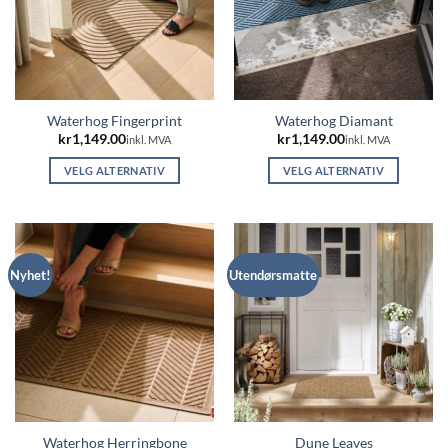
Waterhog Fingerprint
Waterhog Diamant
kr
1,149.00
kr
1,149.00
inkl. MVA
inkl. MVA
VELG ALTERNATIV
VELG ALTERNATIV
Dette
Dette
produktet
produktet
har
har
flere
flere
Nyhet!
Utendørsmatte
varianter.
varianter.
Alternativene
Alternativene
kan
kan
velges
velges
på
på
produktsiden
produktsiden
Waterhog Herringbone
Dune Leaves