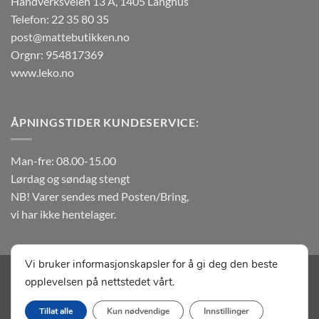
Håndverksveien 13 A, 1405 Langhus
Telefon: 22 35 80 35
post@mattebutikken.no
Orgnr: 954817369
www.leko.no
ÅPNINGSTIDER KUNDESERVICE:
Man-fre: 08.00-15.00
Lørdag og søndag stengt
NB! Varer sendes med Posten/Bring,
vi har ikke hentelager.
Vi bruker informasjonskapsler for å gi deg den beste
Visa
MasterCard
Klarna
Vipps
Apple
Google
opplevelsen på nettstedet vårt.
Pay
Pay
OM MATTEBUTIKKEN.NO
KONTAKT OSS
SALGSBETINGELSER
Tillat alle
Kun nødvendige
Innstillinger