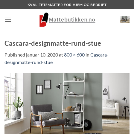
Skip
KVALITETSMATTER FOR HJEM OG BEDRIFT
to
content
Cascara-designmatte-rund-stue
Published
januar 10, 2020
at
800 × 600
in
Cascara-
designmatte-rund-stue