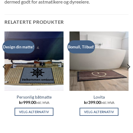
dermed godt for astmatikere og dyreeiere.
RELATERTE PRODUKTER
Design din matte!
Bomull, Tilbud!
Personlig båtmatte
Lovita
kr
999.00
kr
399.00
inkl. MVA
inkl. MVA
VELG ALTERNATIV
VELG ALTERNATIV
Dette
Dette
produktet
produktet
har
har