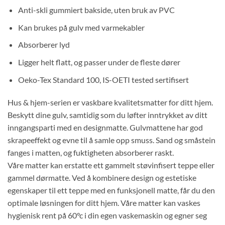
Anti-skli gummiert bakside, uten bruk av PVC
Kan brukes på gulv med varmekabler
Absorberer lyd
Ligger helt flatt, og passer under de fleste dører
Oeko-Tex Standard 100, IS-OETI tested sertifisert
Hus & hjem-serien er vaskbare kvalitetsmatter for ditt hjem.
Beskytt dine gulv, samtidig som du løfter inntrykket av ditt
inngangsparti med en designmatte. Gulvmattene har god
skrapeeffekt og evne til å samle opp smuss. Sand og småstein
fanges i matten, og fuktigheten absorberer raskt.
Våre matter kan erstatte ett gammelt støvinfisert teppe eller
gammel dørmatte. Ved å kombinere design og estetiske
egenskaper til ett teppe med en funksjonell matte, får du den
optimale løsningen for ditt hjem. Våre matter kan vaskes
hygienisk rent på 60°c i din egen vaskemaskin og egner seg