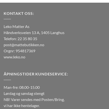
flere
flere
varianter.
varianter.
KONTAKT OSS:
Alternativene
Alternativene
kan
kan
velges
velges
Leko Matter As
på
på
Håndverksveien 13 A, 1405 Langhus
produktsiden
produktsiden
Telefon: 22 35 80 35
post@mattebutikken.no
Orgnr: 954817369
www.leko.no
ÅPNINGSTIDER KUNDESERVICE:
Man-fre: 08.00-15.00
Lørdag og søndag stengt
NB! Varer sendes med Posten/Bring,
vi har ikke hentelager.