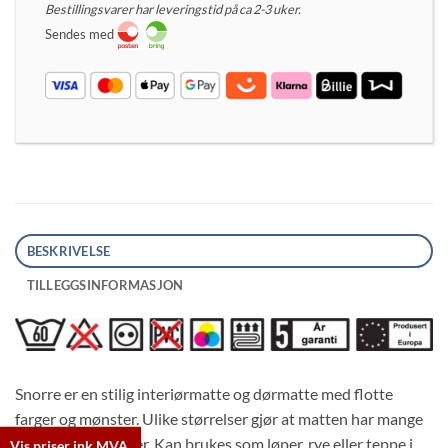
Bestillingsvarer har leveringstid på ca 2-3 uker.
Sendes med
BESKRIVELSE
TILLEGGSINFORMASJON
Trykk for symbolforklaring
Snorre er en stilig interiørmatte og dørmatte med flotte
farger og mønster. Ulike størrelser gjør at matten har mange
ulike bruksområder. Kan brukes som løper, rye eller teppe i
Vis priser ink MVA.