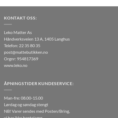
har
har
flere
flere
varianter.
varianter.
KONTAKT OSS:
Alternativene
Alternativene
kan
kan
velges
velges
Leko Matter As
på
på
Håndverksveien 13 A, 1405 Langhus
produktsiden
produktsiden
Telefon: 22 35 80 35
post@mattebutikken.no
Orgnr: 954817369
www.leko.no
ÅPNINGSTIDER KUNDESERVICE:
Man-fre: 08.00-15.00
Lørdag og søndag stengt
NB! Varer sendes med Posten/Bring,
vi har ikke hentelager.