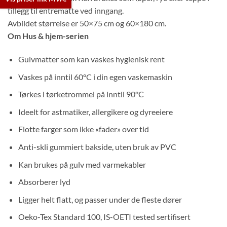
tillegg til entrematte ved inngang.
Avbildet størrelse er 50×75 cm og 60×180 cm.
Om Hus & hjem-serien
Gulvmatter som kan vaskes hygienisk rent
Vaskes på inntil 60°C i din egen vaskemaskin
Tørkes i tørketrommel på inntil 90°C
Ideelt for astmatiker, allergikere og dyreeiere
Flotte farger som ikke «fader» over tid
Anti-skli gummiert bakside, uten bruk av PVC
Kan brukes på gulv med varmekabler
Absorberer lyd
Ligger helt flatt, og passer under de fleste dører
Oeko-Tex Standard 100, IS-OETI tested sertifisert