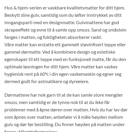
Hus & hjem-serien er vaskbare kvalitetsmatter for ditt hjem.
Beskytt dine gulv, samtidig som du løfter inntrykket av ditt
inngangsparti med en designmatte. Gulvmattene har god
skrapeeffekt og evne til å samle opp smuss. Sand og småstein
fanges i matten, og fuktigheten absorberer raskt.
Våre matter kan erstatte ett gammelt støvinfisert teppe eller
gammel dørmatte. Ved å kombinere design og estetiske
egenskaper til ett teppe med en funksjonell matte, får du den
optimale løsningen for ditt hjem. Våre matter kan vaskes
hygienisk rent på 60°c i din egen vaskemaskin og egner seg
dermed godt for astmatikere og dyreeiere.
Dørmattene har nok garn til at de kan samle store mengder
smuss, men samtidig er de tynne nok til at du ikke får
problemer med å åpne døren over matten. Hvis du har lav dør
som åpnes over matten, anbefaler vi å måle høyden mellom
gulv og dør før bestilling. Du finner høyden på matten under
fanen «tillegginformasjon»