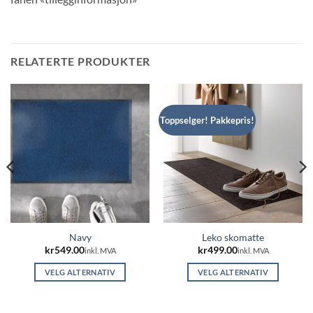
RELATERTE PRODUKTER
Toppselger! Pakkepris!
Navy
Leko skomatte
kr
549.00
kr
499.00
inkl. MVA
inkl. MVA
VELG ALTERNATIV
VELG ALTERNATIV
Dette
Dette
produktet
produktet