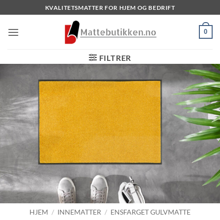
Skip
KVALITETSMATTER FOR HJEM OG BEDRIFT
to
content
0
FILTRER
HJEM
/
INNEMATTER
/
ENSFARGET GULVMATTE