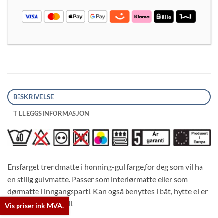
BESKRIVELSE
TILLEGGSINFORMASJON
Trykk for symbolforklaring
Ensfarget trendmatte i honning-gul farge,for deg som vil ha
en stilig gulvmatte. Passer som interiørmatte eller som
dørmatte i inngangsparti. Kan også benyttes i båt, hytte eller
campingvogn/bobil.
Vis priser ink MVA.