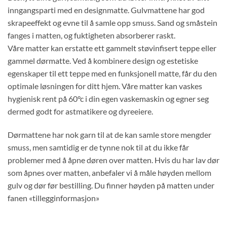
inngangsparti med en designmatte. Gulvmattene har god
skrapeeffekt og evne til å samle opp smuss. Sand og småstein
fanges i matten, og fuktigheten absorberer raskt.
Våre matter kan erstatte ett gammelt støvinfisert teppe eller
gammel dørmatte. Ved å kombinere design og estetiske
egenskaper til ett teppe med en funksjonell matte, får du den
optimale løsningen for ditt hjem. Våre matter kan vaskes
hygienisk rent på 60°c i din egen vaskemaskin og egner seg
dermed godt for astmatikere og dyreeiere.
Dørmattene har nok garn til at de kan samle store mengder
smuss, men samtidig er de tynne nok til at du ikke får
problemer med å åpne døren over matten. Hvis du har lav dør
som åpnes over matten, anbefaler vi å måle høyden mellom
gulv og dør før bestilling. Du finner høyden på matten under
fanen «tillegginformasjon»