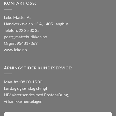
KONTAKT OSS:
Alternativene
Alternativene
kan
kan
velges
velges
Leko Matter As
på
på
Håndverksveien 13 A, 1405 Langhus
produktsiden
produktsiden
Telefon: 22 35 80 35
post@mattebutikken.no
Orgnr: 954817369
www.leko.no
ÅPNINGSTIDER KUNDESERVICE:
Man-fre: 08.00-15.00
Lørdag og søndag stengt
NB! Varer sendes med Posten/Bring,
vi har ikke hentelager.