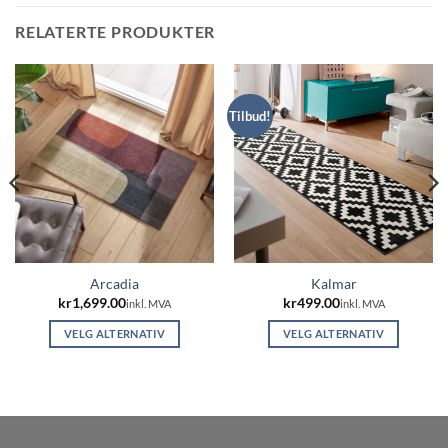
RELATERTE PRODUKTER
Tilbud!
Arcadia
Kalmar
kr
1,699.00
kr
499.00
inkl. MVA
inkl. MVA
VELG ALTERNATIV
VELG ALTERNATIV
Dette
Dette
produktet
produktet
har
har
flere
flere
varianter.
varianter.