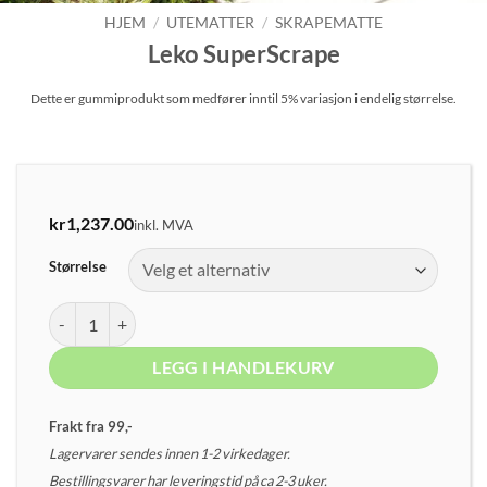
HJEM
/
UTEMATTER
/
SKRAPEMATTE
Leko SuperScrape
Dette er gummiprodukt som medfører inntil 5% variasjon i endelig størrelse.
kr
1,237.00
inkl. MVA
Størrelse
Leko SuperScrape antall
LEGG I HANDLEKURV
Frakt fra 99,-
Lagervarer sendes innen 1-2 virkedager.
Bestillingsvarer har leveringstid på ca 2-3 uker.