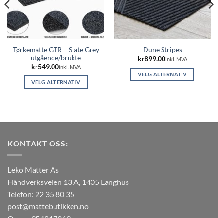
Tørkematte GTR – Slate Grey
Dune Stripes
utgående/brukte
kr
899.00
inkl. MVA
kr
549.00
inkl. MVA
VELG ALTERNATIV
VELG ALTERNATIV
Dette
Dette
produktet
produktet
har
har
flere
flere
varianter.
varianter.
Alternativene
KONTAKT OSS:
Alternativene
kan
kan
velges
velges
på
Leko Matter As
på
produktsiden
Håndverksveien 13 A, 1405 Langhus
produktsiden
Telefon: 22 35 80 35
post@mattebutikken.no