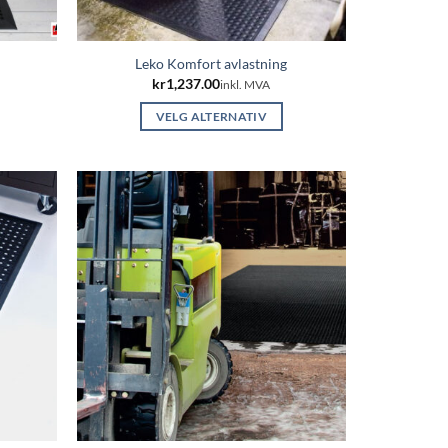
Leko Komfort avlastning
kr
1,237.00
inkl. MVA
VELG ALTERNATIV
Dette
produktet
har
flere
varianter.
e
Alternativene
kan
velges
på
n
produktsiden