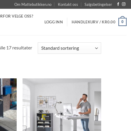
Om Mattebutikken.no
Kontakt oss
Salgsbetingelser
RFOR VELGE OSS?
0
LOGG INN
HANDLEKURV /
KR
0.00
lle 17 resultater