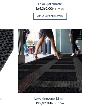
Leko kjørematte
kr
4,362.00
inkl. MVA
VELG ALTERNATIV
Dette
produktet
har
flere
varianter.
e
Alternativene
kan
velges
på
n
produktsiden
2mm
Leko ringsone 12 mm
kr
5,490.00
inkl. MVA