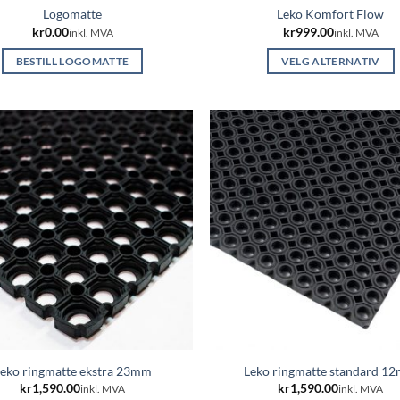
Logomatte
Leko Komfort Flow
kr
0.00
kr
999.00
inkl. MVA
inkl. MVA
BESTILL LOGOMATTE
VELG ALTERNATIV
Dette
produktet
har
flere
varianter.
Alternativen
kan
velges
på
produktside
eko ringmatte ekstra 23mm
Leko ringmatte standard 1
kr
1,590.00
kr
1,590.00
inkl. MVA
inkl. MVA