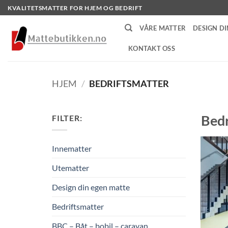
Skip
KVALITETSMATTER FOR HJEM OG BEDRIFT
to
VÅRE MATTER
DESIGN DI
content
KONTAKT OSS
HJEM
/
BEDRIFTSMATTER
Bedr
FILTER:
Innematter
Utematter
Design din egen matte
Bedriftsmatter
BBC – Båt – bobil – caravan